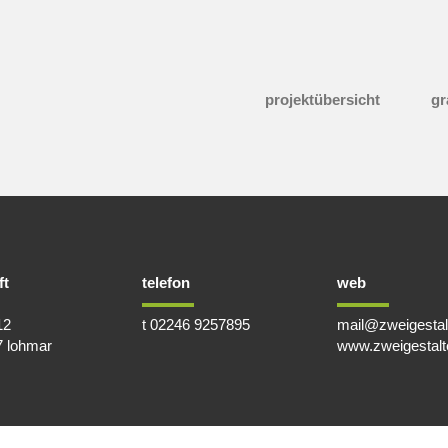
projektübersicht
gr
ft
telefon
web
12
t 02246 9257895
mail@zweigestal
 lohmar
www.zweigestalt