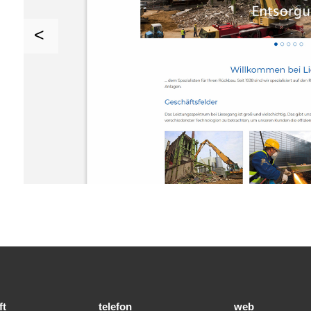
ft
telefon
web