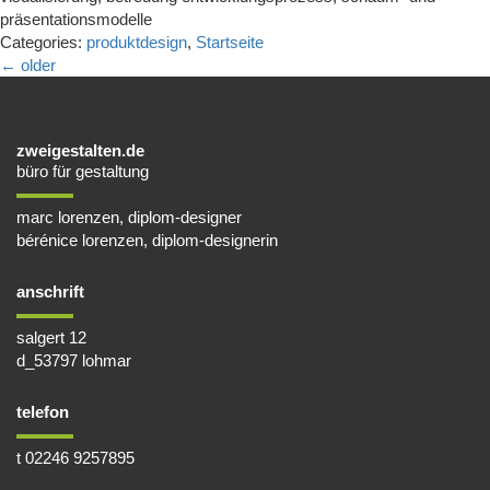
präsentationsmodelle
Categories:
produktdesign
,
Startseite
←
older
zweigestalten.de
büro für gestaltung
marc lorenzen, diplom-designer
bérénice lorenzen, diplom-designerin
anschrift
salgert 12
d_53797 lohmar
telefon
t 02246 9257895